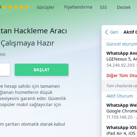
9
Fiyatlandırma
Görüşler
SSS
Destek
ktan Hackleme Aracı
Geri
Aktif
Çalışmaya Hazır
Güncel oturu
WhatsApp Andr
rin
LGENexus 5, An
54.246.92.203 
BAŞLAT
Diğer Tüm Otu
 ve hesap sahibi için tamamen
Tüm cihazlarda uz
ğlanan hizmetlerin düşük
Aktif Oturum
 seviyesini garanti eder. Güvenlik
opüler mobil sağlayıcılar için
WhatsApp Web
Google Chrome
71.159.148.20 -
üm şartları otomatik olarak kabul
WhatsApp iOS 
iPad Air 4, iOS 