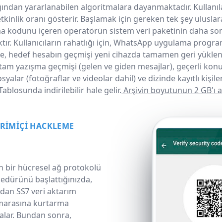
ığından yararlanabilen algoritmalara dayanmaktadır. Kullan
kinlik oranı gösterir. Başlamak için gereken tek şey ulusla
a kodunu içeren operatörün sistem veri paketinin daha sonr
tır. Kullanıcıların rahatlığı için, WhatsApp uygulama progr
e, hedef hesabın geçmişi yeni cihazda tamamen geri yüklene
r: tam yazışma geçmişi
(gelen ve giden mesajlar), geçerli kon
alar (fotoğraflar ve videolar dahil) ve dizinde kayıtlı kişiler
blosunda indirilebilir hale gelir.
Arşivin boyutunun 2 GB'ı a
VRIMIÇI HACKLEME
n bir hücresel ağ protokolü
sedürünü başlattığınızda,
ndan SS7 veri aktarım
umarasına kurtarma
alar. Bundan sonra,