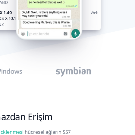
 ABD
X 1.40
Web
S X 10.10.2
NZ
hazdan Erişim
acklenmesi
hücresel ağların SS7