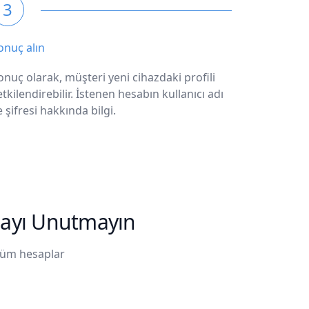
3
onuç alın
onuç olarak, müşteri yeni cihazdaki profili
etkilendirebilir. İstenen hesabın kullanıcı adı
e şifresi hakkında bilgi.
şmayı Unutmayın
 tüm hesaplar