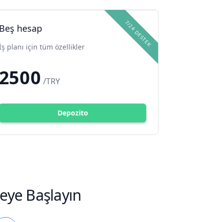
7/24 DESTEK
Beş hesap
İş planı için tüm özellikler
2500
/TRY
Depozito
eye Başlayın