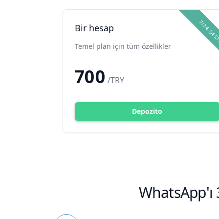
7/24 DES
Bir hesap
Temel plan için tüm özellikler
700
/TRY
Depozito
WhatsApp'ı 