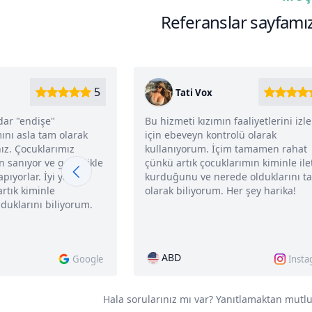
Referanslar sayfam
5
Tati Vox
dar "endişe"
Bu hizmeti kızımın faaliyetlerini iz
ını asla tam olarak
için ebeveyn kontrolü olarak
ız. Çocuklarımız
kullanıyorum. İçim tamamen rahat
in sanıyor ve genellikle
çünkü artık çocuklarımın kiminle ile
apıyorlar. İyi ya da
kurduğunu ve nerede olduklarını t
rtık kiminle
olarak biliyorum. Her şey harika!
duklarını biliyorum.
ABD
Google
Inst
Hala sorularınız mı var? Yanıtlamaktan mutlu