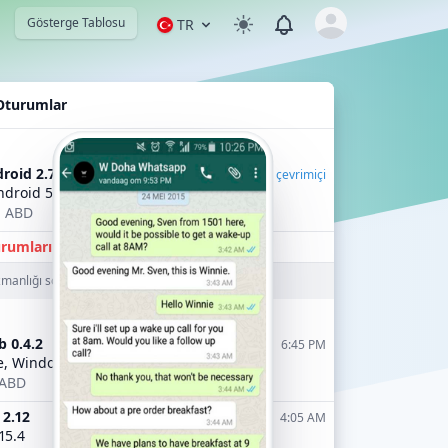
View notifications
Gösterge Tablosu
TR
Open user menu
 Oturumlar
m
oid 2.7.0
çevrimiçi
droid 5.1
- ABD
rumları Sonlandırın.
manlığı sonlandırır
 0.4.2
6:45 PM
, Windows 10
 ABD
2.12
4:05 AM
15.4