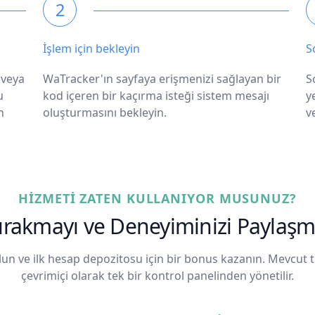
2
İşlem için bekleyin
S
 veya
WaTracker'ın sayfaya erişmenizi sağlayan bir
S
u
kod içeren bir kaçırma isteği sistem mesajı
y
n
oluşturmasını bekleyin.
v
HIZMETI ZATEN KULLANIYOR MUSUNUZ?
Bırakmayı ve Deneyiminizi Payla
un ve ilk hesap depozitosu için bir bonus kazanın. Mevcut
çevrimiçi olarak tek bir kontrol panelinden yönetilir.