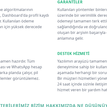
GARANTILER
eme algoritmalarının
Kullanılan yöntemler binlerc
, Dashboard'da profil kaydı
üzerinde bir verimlilik dere
r. Kullanılan ödeme
ödemeyi tamamen terk etti
n için yüksek derecede
sağlandığında ve doğrulandı
oluşan bir arşivin başarıyl
anlamına gelir.
DESTEK HIZMETI
mamen hazırdır. Tüm
Yazılımın arayüzü tamamen 
ılması ve WhatsApp hesap
deneyimine sahip bir kullanıc
rka planda çalışır, pil
aşamada herhangi bir sorunu
şlemler görüntülemez.
Bir müşteri hizmetleri yöne
24 saat içinde sizinle iletiş
hizmet veren bir yardım hat
TERILERIMIZ BIZIM HAKKIMIZDA NE DÜŞÜNÜ