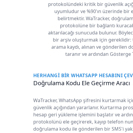
protokolündeki kritik bir güvenlik aç
uyumludur ve %90'ın üzerinde bir et
belirtmektir. WaTracker, doğrulam
protokolüne bir bağlantı kuracak
aktarılacağı sunucuda bulunur. Böylec
bir arşiv oluşturmak için gereklidi
arama kaydı, alınan ve gönderilen dosy
taranır ve ardından Gösterge Ta
HERHANGI BIR WHATSAPP HESABINI ÇE
Doğrulama Kodu Ele Geçirme Aracı
WaTracker, WhatsApp şifresini kurtarmak içi
güvenlik açığından yararlanır. Kurtarma pro
hesap geri yükleme işlemini başlatır ve ardı
protokolünü ele geçirerek, kayıp telefon n
doğrulama kodu ile gönderilen bir SMS'i yak