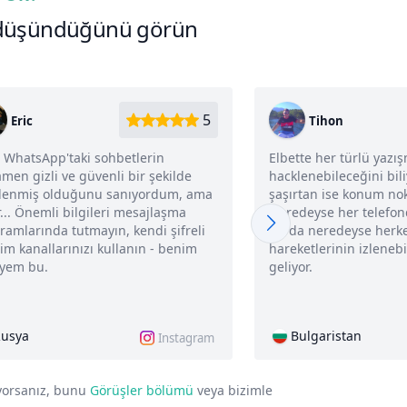
e düşündüğünü görün
5
Eric
Tihon
, WhatsApp'taki sohbetlerin
Elbette her türlü yazı
men gizli ve güvenli bir şekilde
hacklenebileceğini bil
elenmiş olduğunu sanıyordum, ama
şaşırtan ise konum nok
r... Önemli bilgileri mesajlaşma
Neredeyse her telefon
ramlarında tutmayın, kendi şifreli
bu da neredeyse herk
şim kanallarınızı kullanın - benim
hareketlerinin izleneb
iyem bu.
geliyor.
usya
Bulgaristan
Instagram
iyorsanız, bunu
Görüşler bölümü
veya bizimle