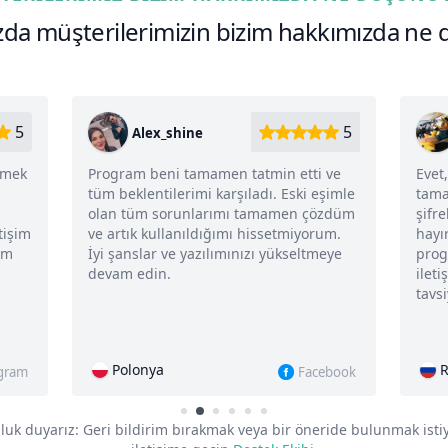
ızda müşterilerimizin bizim hakkımızda n
5
5
Alex_shine
lemek
Program beni tamamen tatmin etti ve
Evet
tüm beklentilerimi karşıladı. Eski eşimle
tama
olan tüm sorunlarımı tamamen çözdüm
şifr
tişim
ve artık kullanıldığımı hissetmiyorum.
hayı
am
İyi şanslar ve yazılımınızı yükseltmeye
prog
devam edin.
ileti
tavs
Polonya
R
agram
Facebook
luk duyarız:
Geri bildirim bırakmak veya bir öneride bulunmak ist