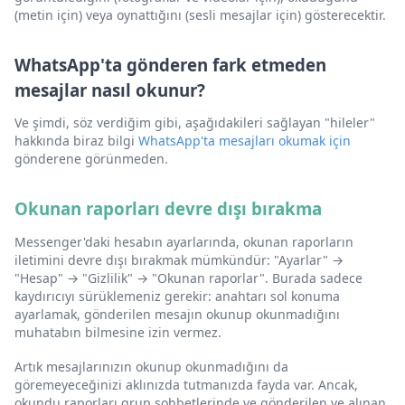
(metin için) veya oynattığını (sesli mesajlar için) gösterecektir.
WhatsApp'ta gönderen fark etmeden
mesajlar nasıl okunur?
Ve şimdi, söz verdiğim gibi, aşağıdakileri sağlayan "hileler"
hakkında biraz bilgi
WhatsApp'ta mesajları okumak için
gönderene görünmeden.
Okunan raporları devre dışı bırakma
Messenger'daki hesabın ayarlarında, okunan raporların
iletimini devre dışı bırakmak mümkündür: "Ayarlar" →
"Hesap" → "Gizlilik" → "Okunan raporlar". Burada sadece
kaydırıcıyı sürüklemeniz gerekir: anahtarı sol konuma
ayarlamak, gönderilen mesajın okunup okunmadığını
muhatabın bilmesine izin vermez.
Artık mesajlarınızın okunup okunmadığını da
göremeyeceğinizi aklınızda tutmanızda fayda var. Ancak,
okundu raporları grup sohbetlerinde ve gönderilen ve alınan