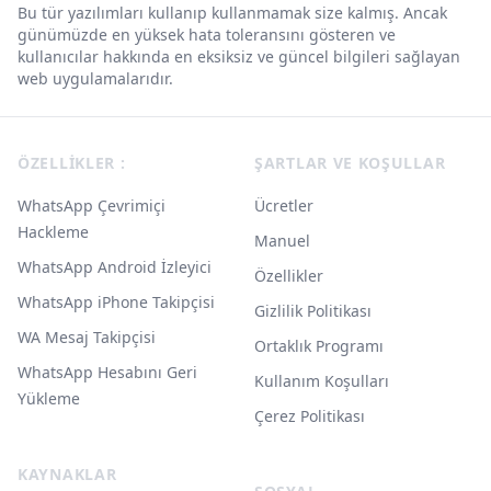
Bu tür yazılımları kullanıp kullanmamak size kalmış. Ancak
günümüzde en yüksek hata toleransını gösteren ve
kullanıcılar hakkında en eksiksiz ve güncel bilgileri sağlayan
web uygulamalarıdır.
Footer
ÖZELLIKLER :
ŞARTLAR VE KOŞULLAR
WhatsApp Çevrimiçi
Ücretler
Hackleme
Manuel
WhatsApp Android İzleyici
Özellikler
WhatsApp iPhone Takipçisi
Gizlilik Politikası
WA Mesaj Takipçisi
Ortaklık Programı
WhatsApp Hesabını Geri
Kullanım Koşulları
Yükleme
Çerez Politikası
KAYNAKLAR