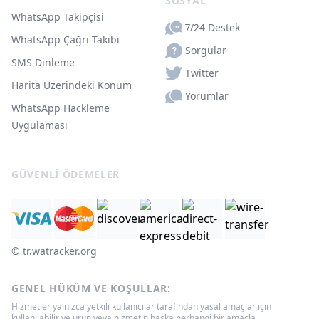
SOSYAL
WhatsApp Takipçisi
7/24 Destek
WhatsApp Çağrı Takibi
Sorgular
SMS Dinleme
Twitter
Harita Üzerindeki Konum
Yorumlar
WhatsApp Hackleme
Uygulaması
GÜVENLI ÖDEMELER
© ‌tr.watracker.org
GENEL HÜKÜM VE KOŞULLAR:
Hizmetler yalnızca yetkili kullanıcılar tarafından yasal amaçlar için
kullanılabilir ve ürün veya hizmetin başka herhangi bir amaçla